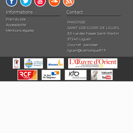
Informations
Contact
Plan du site
PAROISSE
Accessibilité
SAINT GREGOIRE DE LIGUEIL
Mentions légales
30 rue des Fosses Saint-Martin
37240 Ligueil
Courriel :
paroisse-
ligueil@catholique37.fr