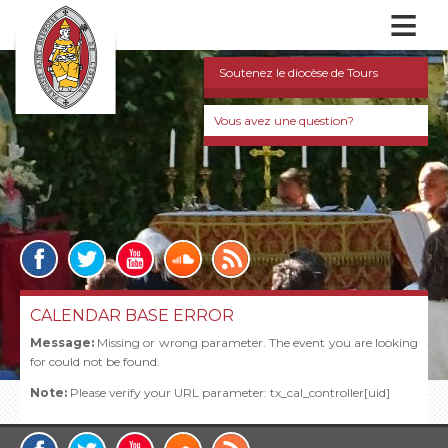
≡
Soutenez le diocèse de Tours
Vous avez une question?
CALENDAR BASE ERROR
Message:
Missing or wrong parameter. The event you are looking
for could not be found.
Note:
Please verify your URL parameter: tx_cal_controller[uid]