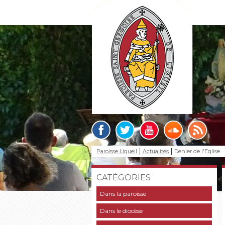
Paroisse Ligueil
Actualités
Denier de l'Eglise
CATÉGORIES
Dans la paroisse
Dans le diocèse