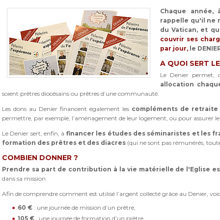
Chaque année, à
rappelle qu'il ne
du Vatican, et qu
couvrir ses charg
par jour,
le DENIER
A QUOI SERT LE
Le Denier permet, d
allocation
chaque 
soient prêtres diocésains ou prêtres d’une communauté.
Les dons au Denier financent également les
compléments de retraite
permettre, par exemple, l’aménagement de leur logement, ou pour assurer leu
Le Denier sert, enfin, à
financer les études des séminaristes et les fra
formation des prêtres et des diacres
(qui ne sont pas rémunérés, toutefo
COMBIEN DONNER ?
Prendre sa part de contribution à la vie matérielle de l'Eglise e
dans sa mission.
Afin de comprendre comment est utilisé l’argent collecté grâce au Denier, voici
60 €
: une journée de mission d’un prêtre,
105 €
: une journée de formation d’un prêtre,