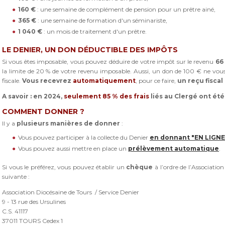
160 €
: une semaine de complément de pension pour un prêtre ainé,
365 €
: une semaine de formation d'un séminariste,
1 040 €
: un mois de traitement d'un prêtre.
LE DENIER, UN DON DÉDUCTIBLE DES IMPÔTS
Si vous êtes imposable, vous pouvez déduire de votre impôt sur le revenu
66
la limite de 20 % de votre revenu imposable. Aussi, un don de 100 € ne vou
fiscale.
Vous recevrez
automatiquement
, pour ce faire,
un
reçu fiscal
A savoir : en 2024,
seulement 85 % des frais
liés au Clergé ont ét
COMMENT DONNER ?
Il y a
plusieurs manières de donner
:
Vous pouvez participer à la collecte du Denier
en donnant "EN LIGNE
Vous pouvez aussi mettre en place un
prélèvement automatique
.
Si vous le préférez, vous pouvez établir un
chèque
à l’ordre de l’Associatio
suivante :
Association Diocésaine de Tours / Service Denier
9 - 13 rue des Ursulines
C.S. 41117
37011 TOURS Cedex 1