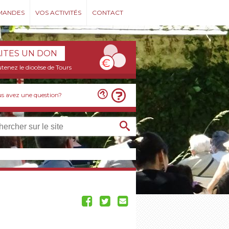
MANDES
VOS ACTIVITÉS
CONTACT
AITES UN DON
tenez le diocèse de Tours
s avez une question?