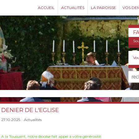
ACCUEIL
ACTUALITÉS
LA PAROISSE
VOS DE
F
Sou
Vou
DENIER DE L'EGLISE
27.10.2025
Actualités
A la Toussaint, notre diocèse fait appel à votre générosité.