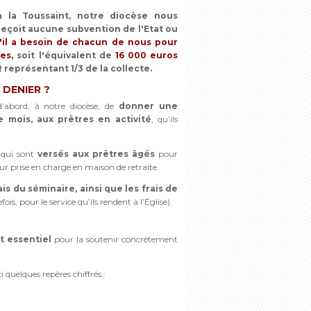
 la Toussaint, notre diocèse nous
 reçoit aucune subvention de l'Etat ou
'il a besoin de chacun de nous pour
es,
soit l'équivalent de
16 000 euros
 représentant 1/3 de la collecte.
 DENIER ?
’abord, à notre diocèse, de
donner une
mois, aux prêtres en activité
, qu’ils
qui sont
versés aux prêtres âgés
pour
r prise en charge en maison de retraite.
is du séminaire, ainsi que les frais de
is, pour le service qu’ils rendent à l’Église).
st essentiel
pour la soutenir concrètement
 quelques repères chiffrés :