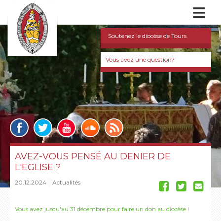
≡
Soutenez le diocèse de Tours
Vous avez une question?
AVEZ-VOUS PENSÉ AU DENIER DE
L'EGLISE ?
20.12.2024
Actualités
Vous avez jusqu'au 31 décembre pour faire un don au diocèse !