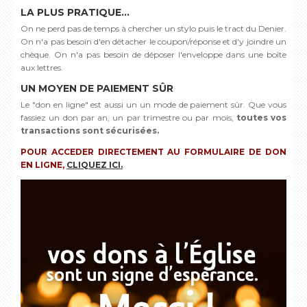
LA PLUS PRATIQUE...
On ne perd pas de temps à chercher un stylo puis le tract du Denier.
On n'a pas besoin d'en détacher le coupon/réponse et d'y joindre un
chèque. On n'a pas besoin de déposer l'enveloppe dans une boîte
aux lettres.
UN MOYEN DE PAIEMENT SÛR
Le "don en ligne" est aussi un un mode de paiement sûr. Que vous
fassiez un don par an, un par trimestre ou par mois,
toutes vos
transactions sont sécurisées.
POUR ACCEDER DIRECTEMENT AU FORMULAIRE DE DON
EN LIGNE,
CLIQUEZ ICI.