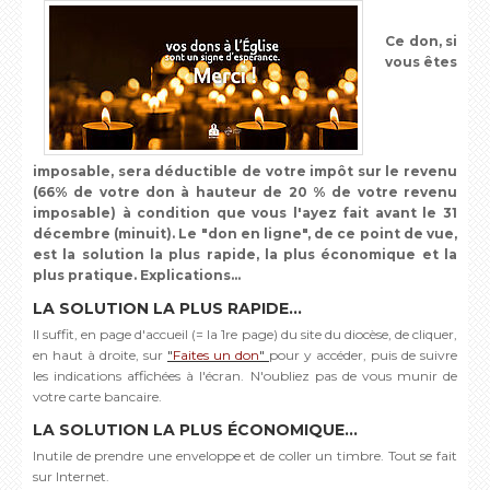
Ce don, si
vous êtes
imposable, sera déductible de votre impôt sur le revenu
(66% de votre don à hauteur de 20 % de votre revenu
imposable) à condition que vous l'ayez fait avant le 31
décembre (minuit). Le "don en ligne", de ce point de vue,
est la solution la plus rapide, la plus économique et la
plus pratique. Explications...
LA SOLUTION LA PLUS RAPIDE...
Il suffit, en page d'accueil (= la 1re page) du site du diocèse, de cliquer,
en haut à droite, sur
"
Faites un don
"
pour y accéder, puis de suivre
les indications affichées à l'écran. N'oubliez pas de vous munir de
votre carte bancaire.
LA SOLUTION LA PLUS ÉCONOMIQUE...
Inutile de prendre une enveloppe et de coller un timbre. Tout se fait
sur Internet.