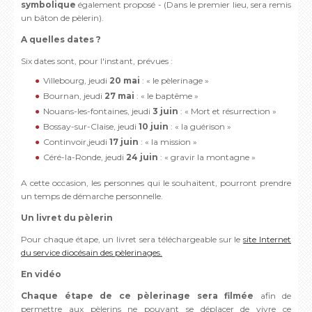
symbolique
également proposé - (Dans le premier lieu, sera remis
un bâton de pèlerin).
A quelles dates ?
Six dates sont, pour l'instant, prévues :
Villebourg, jeudi
20 mai
: « le pèlerinage »
Bournan, jeudi
27 mai
: « le baptême »
Nouans-les-fontaines, jeudi
3 juin
: « Mort et résurrection »
Bossay-sur-Claise, jeudi
10 juin
: « la guérison »
Continvoir,jeudi
17 juin
: « la mission »
Céré-la-Ronde, jeudi
24 juin
: « gravir la montagne »
A cette occasion, les personnes qui le souhaitent, pourront prendre
un temps de démarche personnelle.
Un livret du pèlerin
Pour chaque étape, un livret sera téléchargeable sur le
site Internet
du service diocésain des pèlerinages.
En vidéo
Chaque étape de ce pèlerinage sera filmée
afin de
permettre aux pèlerins ne pouvant se déplacer de vivre ce