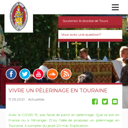
≡
Soutenez le diocèse de Tours
Vous avez une question?
VIVRE UN PÈLERINAGE EN TOURAINE
11.05.2021
Actualités
Avec la COVID 19, pas facile de partir en pèlerinage. Que ce soit en
France ou à l'étranger. D'où l'idée de proposer un pèlerinage, en
Touraine, à compter du jeudi 20 mai. Explication.