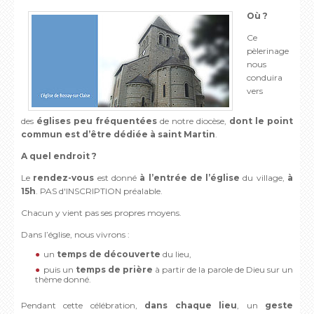
Où ?
Ce
pèlerinage
nous
conduira
vers
des
églises peu fréquentées
de notre diocèse,
dont le point
commun est d’être dédiée à saint Martin
.
A quel endroit ?
Le
rendez-vous
est donné
à l’entrée de l’église
du village,
à
15h
. PAS d'INSCRIPTION préalable.
Chacun y vient pas ses propres moyens.
Dans l’église, nous vivrons :
un
temps de découverte
du lieu,
puis un
temps de prière
à partir de la parole de Dieu sur un
thème donné.
Pendant cette célébration,
dans chaque lieu
, un
geste