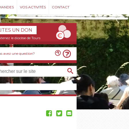
MANDES
VOS ACTIVITÉS
CONTACT
AITES UN DON
tenez le diocèse de Tours
s avez une question?