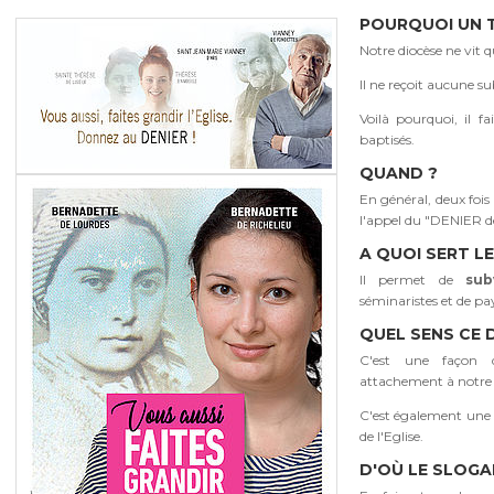
POURQUOI UN T
Notre diocèse ne vit q
Il ne reçoit aucune su
Voilà pourquoi, il f
baptisés.
QUAND ?
En général, deux foi
l'appel du "DENIER de 
A QUOI SERT LE
Il permet de
sub
séminaristes et de paye
QUEL SENS CE D
C'est une façon 
attachement à notre 
C'est également une
de l'Eglise.
D'OÙ LE SLOGA