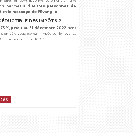
n effet, on contribue indirectement à "faire
on permet à d'autres personnes de
t et le message de l'Evangile.
 DÉDUCTIBLE DES IMPÔTS ?
75 %, jusqu'au 31 décembre 2022,
dans
, bien sûr, vous payez l'impôt sur le revenu.
€ ne vous coûte que 100 €.
ités