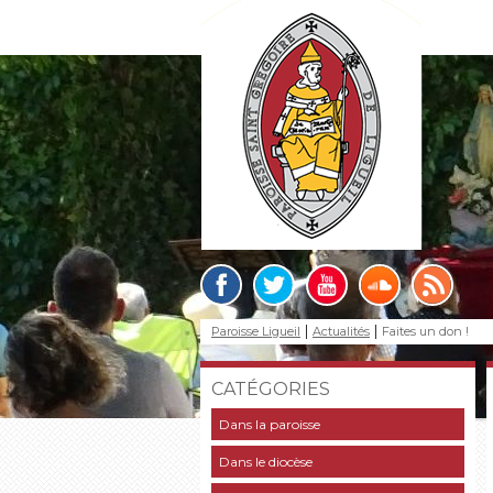
Paroisse Ligueil
Actualités
Faites un don !
CATÉGORIES
Dans la paroisse
Dans le diocèse