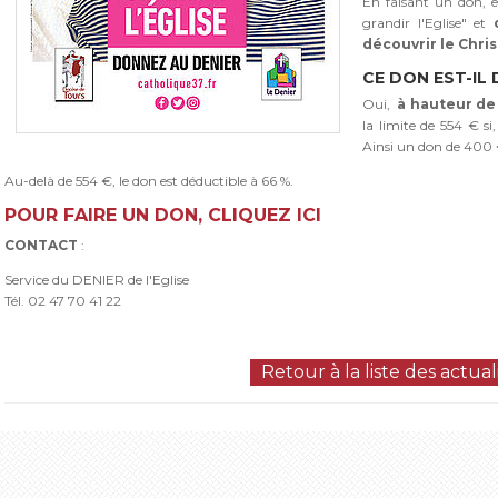
En faisant un don, e
grandir l'Eglise" et
découvrir le Chris
CE DON EST-IL
Oui,
à hauteur de
la limite de 554 € si
Ainsi un don de 400 
Au-delà de 554 €, le don est déductible à 66 %.
POUR FAIRE UN DON, CLIQUEZ ICI
CONTACT
:
Service du DENIER de l'Eglise
Tél. 02 47 70 41 22
Retour à la liste des actual