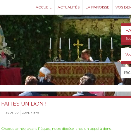
ACCUEIL
ACTUALITÉS
LA PAROISSE
VOS DE
F
Sou
Vou
FAITES UN DON !
11.03.2022
Actualités
Chaque année, avant Pâques, notre diocèse lance un appel à dons...