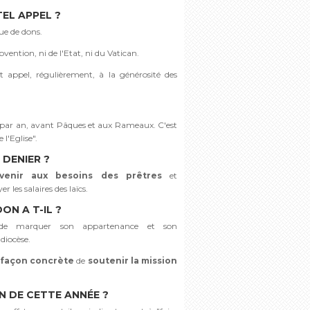
EL APPEL ?
ue de dons.
bvention, ni de l'Etat, ni du Vatican.
ait appel, régulièrement, à la générosité des
s par an, avant Pâques et aux Rameaux. C'est
l'Eglise".
 DENIER ?
venir aux besoins des prêtres
et
r les salaires des laïcs.
ON A T-IL ?
de marquer son appartenance et son
diocèse.
façon concrète
de
soutenir la mission
N DE CETTE ANNÉE ?