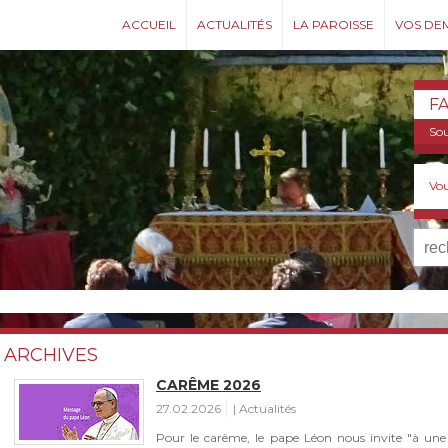
ACCUEIL
ACTUALITÉS
LA PAROISSE
VOS DE
F
Sou
Vou
ARCHIVES
CARÊME 2026
27.02.2026
Actualités
Pour le carême, le pape Léon nous invite "à une f