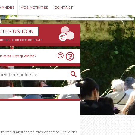
MANDES
VOS ACTIVITÉS
CONTACT
AITES UN DON
tenez le diocèse de Tours
s avez une question?
orme d’abstention très concrète : celle des