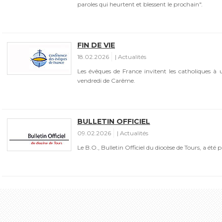
paroles qui heurtent et blessent le prochain".
FIN DE VIE
18.02.2026
Actualités
Les évêques de France invitent les catholiques à 
vendredi de Carême.
BULLETIN OFFICIEL
09.02.2026
Actualités
Le B.O., Bulletin Officiel du diocèse de Tours, a été p