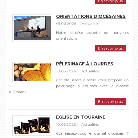
En savoir plus
ORIENTATIONS DIOCÉSAINES
01.06.2026
Actualités
Notre diocèse adopte de nouvelles
orientations.
En savoir plus
PÈLERINAGE À LOURDES
10.05.2026
Actualités
Cet été, notre diocèse vous propose un
pèlerinage à Lourdes avec le diocèse
d'Orléans.
En savoir plus
EGLISE EN TOURAINE
10.05.2026
Actualités
Connaissez-vous le journal diocésain ?