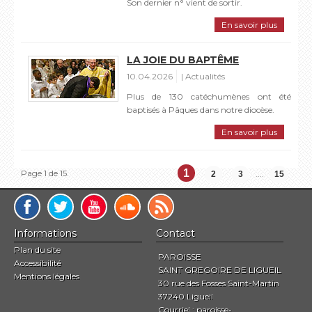
Son dernier n° vient de sortir.
En savoir plus
LA JOIE DU BAPTÊME
10.04.2026
Actualités
Plus de 130 catéchumènes ont été
baptisés à Pâques dans notre diocèse.
En savoir plus
1
Page 1 de 15.
....
2
3
15
Informations
Contact
Plan du site
PAROISSE
Accessibilité
SAINT GREGOIRE DE LIGUEIL
Mentions légales
30 rue des Fosses Saint-Martin
37240 Ligueil
Courriel :
paroisse-