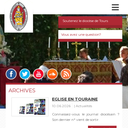
≡
Soutenez le diocèse de Tours
Vous avez une question?
ARCHIVES
EGLISE EN TOURAINE
10.06.2026
Actualités
Connaissez-vous le journal diocésain ?
Son dernier n° vient de sortir.